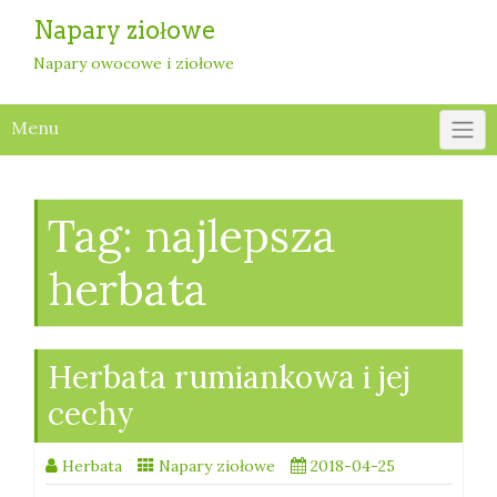
Skip
Napary ziołowe
to
content
Napary owocowe i ziołowe
Menu
Tag:
najlepsza
herbata
Herbata rumiankowa i jej
cechy
Herbata
Napary ziołowe
2018-04-25