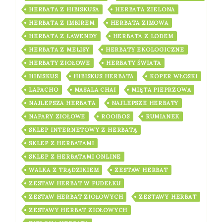
HERBATA Z HIBISKUSA
HERBATA ZIELONA
HERBATA Z IMBIREM
HERBATA ZIMOWA
HERBATA Z LAWENDY
HERBATA Z LODEM
HERBATA Z MELISY
HERBATY EKOLOGICZNE
HERBATY ZIOŁOWE
HERBATY ŚWIATA
HIBISKUS
HIBISKUS HERBATA
KOPER WŁOSKI
LAPACHO
MASALA CHAI
MIĘTA PIEPRZOWA
NAJLEPSZA HERBATA
NAJLEPSZE HERBATY
NAPARY ZIOŁOWE
ROOIBOS
RUMIANEK
SKLEP INTERNETOWY Z HERBATĄ
SKLEP Z HERBATAMI
SKLEP Z HERBATAMI ONLINE
WALKA Z TRĄDZIKIEM
ZESTAW HERBAT
ZESTAW HERBAT W PUDEŁKU
ZESTAW HERBAT ZIOŁOWYCH
ZESTAWY HERBAT
ZESTAWY HERBAT ZIOŁOWYCH