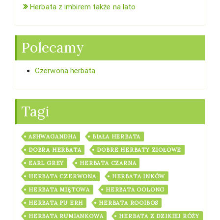
Herbata z imbirem także na lato
Polecamy
Czerwona herbata
Tagi
ASHWAGANDHA
BIAŁA HERBATA
DOBRA HERBATA
DOBRE HERBATY ZIOŁOWE
EARL GREY
HERBATA CZARNA
HERBATA CZERWONA
HERBATA INKÓW
HERBATA MIĘTOWA
HERBATA OOLONG
HERBATA PU ERH
HERBATA ROOIBOS
HERBATA RUMIANKOWA
HERBATA Z DZIKIEJ RÓŻY